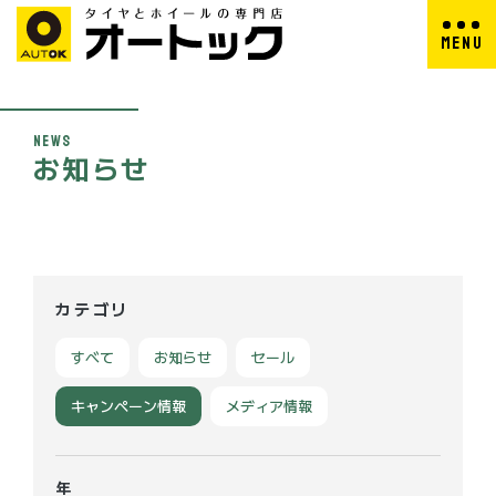
M
E
N
U
C
L
O
S
E
N
E
W
S
お
知
ら
せ
カテゴリ
すべて
お知らせ
セール
キャンペーン情報
メディア情報
年