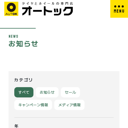
M
E
N
U
C
L
O
S
E
N
E
W
S
お
知
ら
せ
カテゴリ
すべて
お知らせ
セール
キャンペーン情報
メディア情報
年