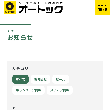
M
E
N
U
C
L
O
S
E
N
E
W
S
お
知
ら
せ
カテゴリ
すべて
お知らせ
セール
キャンペーン情報
メディア情報
年